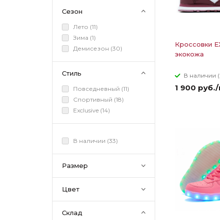
Сезон
Лето (
11
)
Зима (
1
)
Кроссовки E
Демисезон (
30
)
экокожа
Стиль
В наличии (
1 900 руб.
Повседневный (
11
)
Спортивный (
18
)
Exclusive (
14
)
В наличии (
33
)
Размер
Цвет
Склад