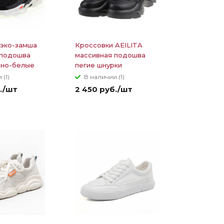
 эко-замша
Кроссовки AEILITA
 подошва
массивная подошва
рно-белые
пегие шнурки
 (1)
В наличии (1)
./шт
2 450 руб./шт