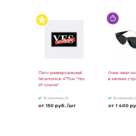
Патч универсальный
Очки овал ко
Nicenonice 4*7см "Yes
в мелких стр
of course"
В наличии (1)
В наличии (
от 150 руб. /шт
от 1 400 ру