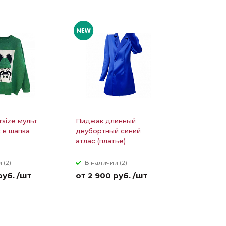
rsize мульт
Пиджак длинный
Костюм л
 в шапка
двубортный синий
блестяща
атлас (платье)
рубашка 
 (2)
В наличии (2)
В налич
руб. /шт
от 2 900 руб. /шт
от 2 900