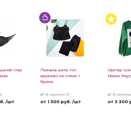
шачий глаз
Пижама шелк топ
Свитер ove
азах
кружево на спине +
Микки Маус
брюки
1)
В наличии (1)
В наличии
б. /шт
от 1 500 руб. /шт
от 3 300 