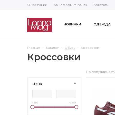
О компании
Как оформить заказ
Контакты
НОВИНКИ
ОДЕЖДА
Главная
-
Каталог
-
Обувь
-
Кроссовки
Кроссовки
По популярност
Цена
1 350
4 350