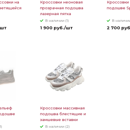
ссовки на
Кроссовки неоновая
Кроссовки 
светящейся
прозрачная подошва
подошве S
лазерная пятка
В наличии (1)
В наличии
/шт
1 900 руб./шт
2 700 ру
рельеф
Кроссовки массивная
подошве
подошва блестящие и
замшевые вставки
1)
В наличии (2)