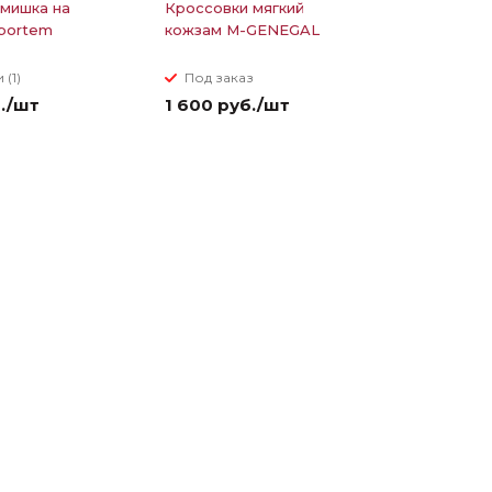
мишка на
Кроссовки мягкий
portem
кожзам M-GENEGAL
 (1)
Под заказ
б./шт
1 600 руб./шт