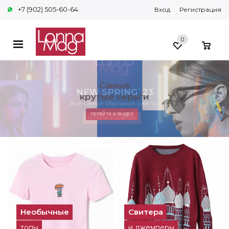
+7 (902) 505-60-64
Вход
Регистрация
0
0
Самые
NEW SPRING`23
крутые серьги
Всё самое стильное уже тут
ПЕРЕЙТИ В РАЗДЕЛ
ПЕРЕЙТИ В НОВИНКИ
Необычные
Свитера
топы
и джемперы