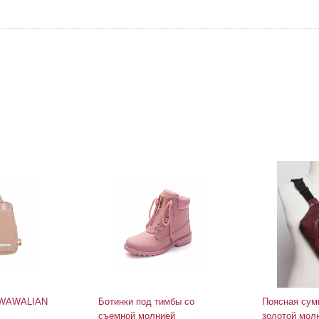
 WAWALIAN
Ботинки под тимбы со
Поясная сумк
съемной молнией
золотой мол