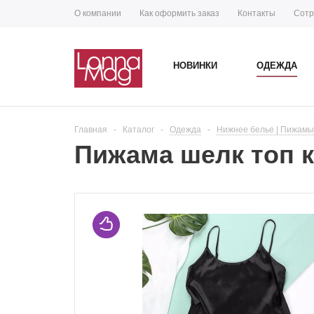
О компании
Как оформить заказ
Контакты
Сотр
НОВИНКИ
ОДЕЖДА
Главная
-
Каталог
-
Одежда
-
Нижнее белье | Пижамы
Пижама шелк топ к