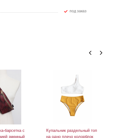
Под заказ
а-барсетка с
Купальник раздельный топ
Шлепанцы 
нией змеиный
на одно плечо колорблок
матовые и