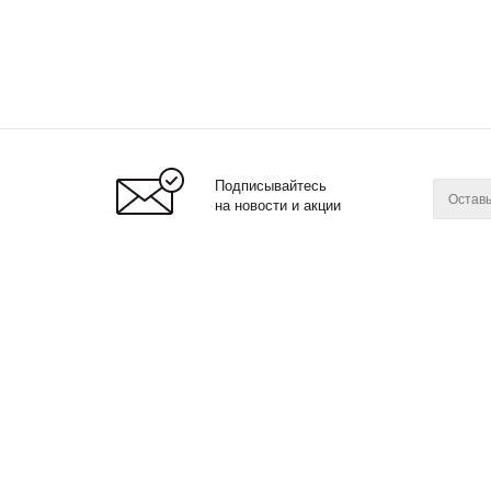
Подписывайтесь
на новости и акции
2026 © Lonnamag
Компан
О нас
Новости
Мы принимаем к оплате:
Сотрудн
Вакансии
Магазин
Вы также можете оплатить покупки
наличными при получении,
либо выбрать
другой способ оплаты
.