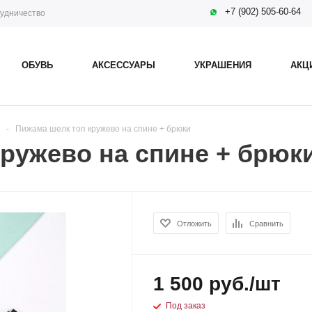
+7 (902) 505-60-64
удничество
ОБУВЬ
АКСЕССУАРЫ
УКРАШЕНИЯ
АКЦ
-
Пижама шелк топ кружево на спине + брюки
ружево на спине + брюк
Отложить
Сравнить
1 500 руб./шт
Под заказ