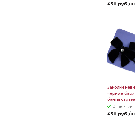
450 руб./ш
Заколки нев
черные барх
банты страза
В наличии (
450 руб./ш