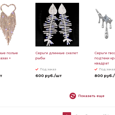
ные полые
Серьги длинные скелет
Серьги гво
азах +
рыбы
подтеки кр
квадрат
Под заказ
Под зака
т
600 руб./шт
800 руб.
Показать еще