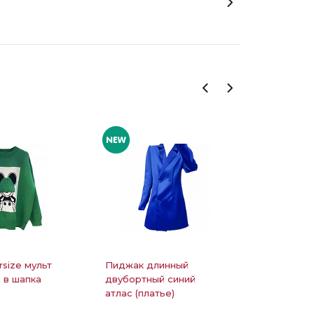
rsize мульт
Пиджак длинный
Костюм л
 в шапка
двубортный синий
блестяща
атлас (платье)
рубашка 