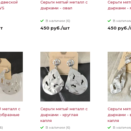
одвеской
Серьги мятый металл с
Серьги мят
WS
дырками - овал
дырками - 
В наличии (6)
В наличии
шт
450 руб./шт
450 руб.
й металл с
Серьги мятый металл с
Серьги мят
-образные
дырками - круглая
дырками - 
капля
капля
6)
В наличии (6)
В наличии