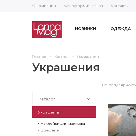
О компании
Как оформить заказ
Контакты
НОВИНКИ
ОДЕЖДА
Главная
-
Каталог
-
Украшения
Украшения
По популярност
Каталог
Украшения
Наклейки для макияжа
Браслеты