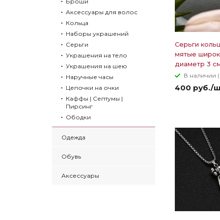
Броши
Аксессуары для волос
Кольца
Наборы украшений
Серьги коль
Серьги
мятые широ
Украшения на тело
диаметр 3 с
Украшения на шею
В наличии (
Наручные часы
400 руб./
Цепочки на очки
Каффы | Септумы |
Пирсинг
Ободки
Одежда
Обувь
Аксессуары