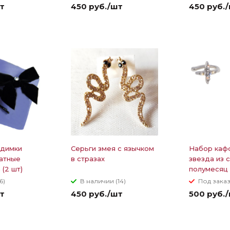
т
450 руб./шт
450 руб.
идимки
Серьги змея с язычком
Набор кафф
атные
в стразах
звезда из 
 (2 шт)
полумесяц 
6)
В наличии (14)
Под зака
т
450 руб./шт
500 руб.