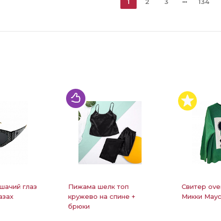
1
2
3
134
шачий глаз
Пижама шелк топ
Свитер ove
азах
кружево на спине +
Микки Маус
брюки