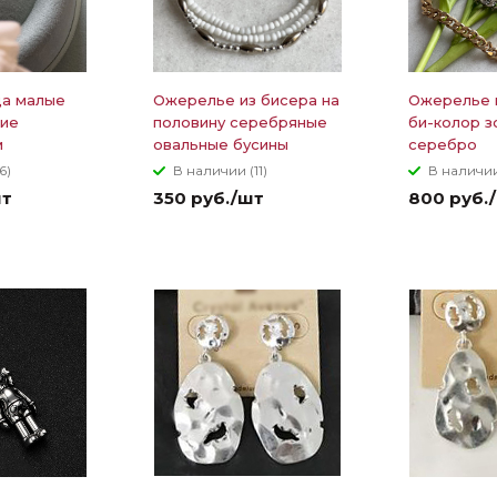
ца малые
Ожерелье из бисера на
Ожерелье 
кие
половину серебряные
би-колор з
м
овальные бусины
серебро
6)
В наличии (11)
В наличии
шт
350 руб./шт
800 руб.