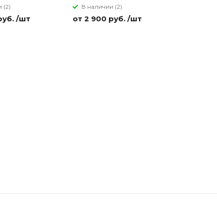
 (2)
В наличии (2)
В налич
руб. /шт
от 2 900 руб. /шт
от 2 900