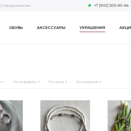
+7 (902) 505-60-64
Сотрудничество
ОБУВЬ
АКСЕССУАРЫ
УКРАШЕНИЯ
АКЦИ
и
По алфавиту
По цене
По новизне