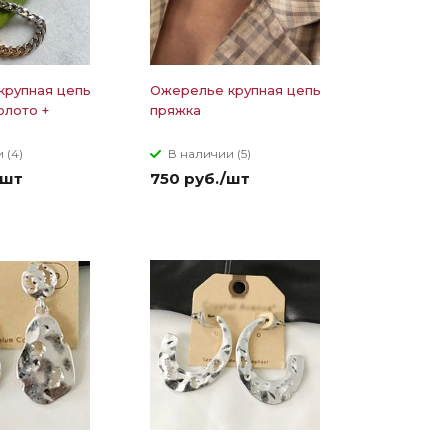
крупная цепь
Ожерелье крупная цепь
олото +
пряжка
 (4)
В наличии (5)
/шт
750 руб./шт