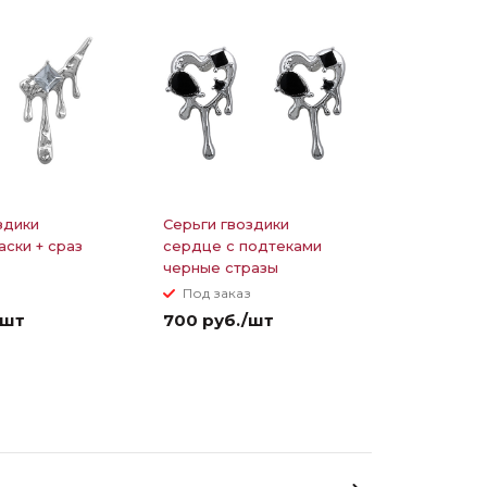
здики
Серьги гвоздики
аски + сраз
сердце с подтеками
черные стразы
з
Под заказ
/шт
700 руб./шт