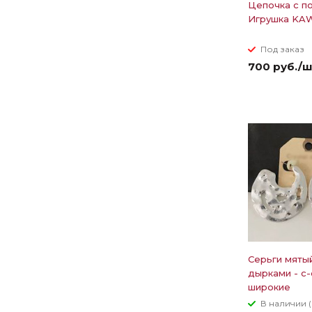
Цепочка с п
Игрушка KA
Под заказ
700 руб./
Серьги мяты
дырками - с
широкие
В наличии (