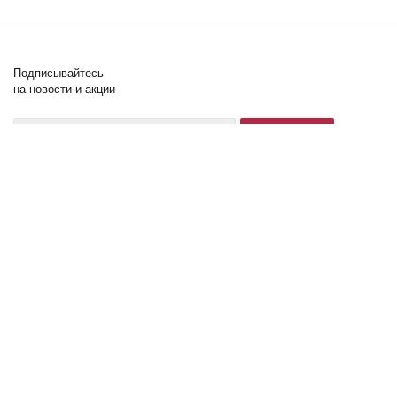
Подписывайтесь
на новости и акции
+7 (902) 505-60-64
2026 © Lonnamag
Компания
Блог
Помощь клиенту
LonnaМag