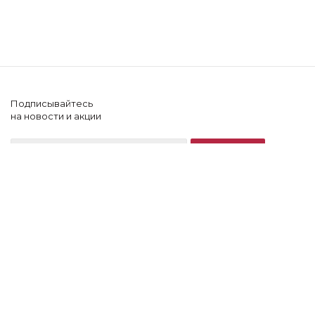
Подписывайтесь
на новости и акции
+7 (902) 505-60-64
2026 © Lonnamag
Компания
Блог
Помощь клиенту