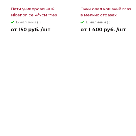
Патч универсальный
Очки овал кошачий глаз
Nicenonice 4*7см "Yes
в мелких стразах
of course"
В наличии (1)
В наличии (1)
от 150 руб. /шт
от 1 400 руб. /шт