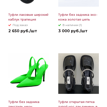
Туфли лаковые широкий
Туфли без задника эко-
каблук трапеция
кожа золотая цепь
ремешкки перекрестом
Под заказ
В наличии (1)
2 650 руб./шт
3 000 руб./шт
Туфли без задника
Туфли открытая пятка
текстиль неон
тупой нос лак ремень в