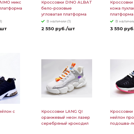
AIMO микс
Кроссовки DINO ALBAT
Кроссовки 
платформа
бело-розовые
кожа пухла
угловатая платформа
платформа
1)
В наличии (1)
В наличии
/шт
2 550 руб./шт
3 550 руб
ейлон с
Кроссовки LANG QI
Кроссовки
оранжевый неон лазер
нейлон про
серебряный крокодил
подошва-л