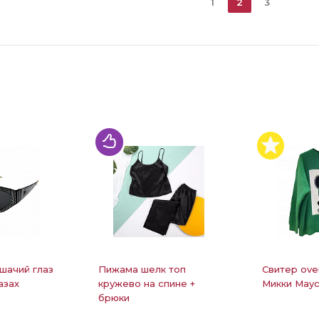
1
2
3
шачий глаз
Пижама шелк топ
Свитер ove
азах
кружево на спине +
Микки Маус
брюки