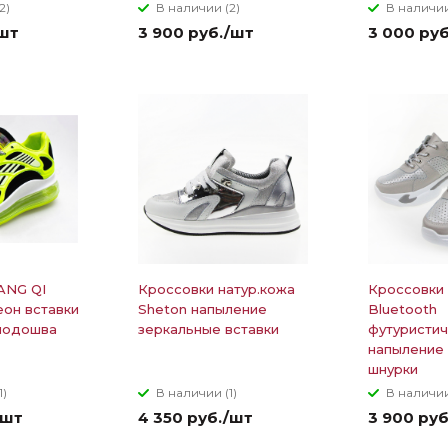
2)
В наличии (2)
В наличии
/шт
3 900 руб./шт
3 000 ру
ANG QI
Кроссовки натур.кожа
Кроссовки 
еон вставки
Sheton напыление
Bluetooth
подошва
зеркальные вставки
футуристи
напыление
шнурки
1)
В наличии (1)
В наличии
/шт
4 350 руб./шт
3 900 ру