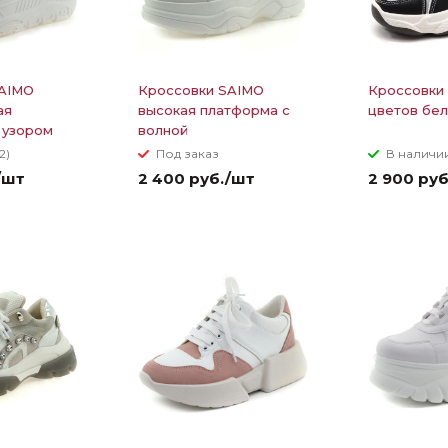
SAIMO
Кроссовки SAIMO
Кроссовки
ая
высокая платформа с
цветов бе
 узором
волной
2)
Под заказ
В наличии
/шт
2 400 руб./шт
2 900 ру