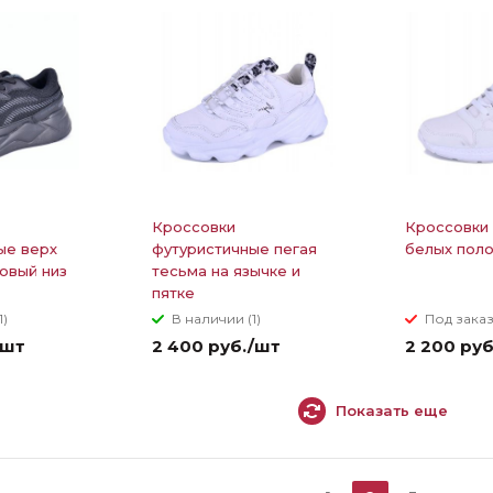
Кроссовки
Кроссовки 
ые верх
футуристичные пегая
белых пол
овый низ
тесьма на язычке и
пятке
1)
В наличии (1)
Под зака
/шт
2 400 руб./шт
2 200 ру
Показать еще