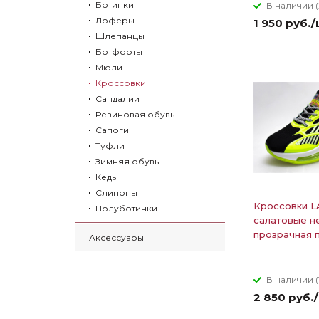
Ботинки
В наличии (
Лоферы
1 950 руб.
Шлепанцы
Ботфорты
Мюли
Кроссовки
Сандалии
Резиновая обувь
Сапоги
Туфли
Зимняя обувь
Кеды
Слипоны
Кроссовки L
Полуботинки
салатовые н
прозрачная 
Аксессуары
В наличии (
2 850 руб.