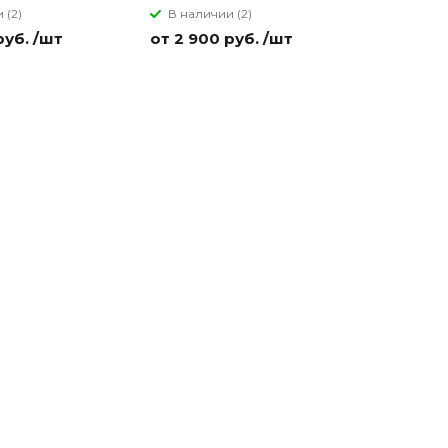
 (2)
В наличии (2)
В налич
руб. /шт
от 2 900 руб. /шт
от 2 900