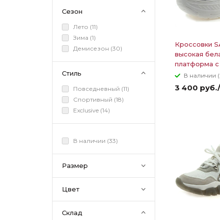
Сезон
Лето (
11
)
Зима (
1
)
Кроссовки 
Демисезон (
30
)
высокая бел
платформа с
Стиль
В наличии (
3 400 руб.
Повседневный (
11
)
Спортивный (
18
)
Exclusive (
14
)
В наличии (
33
)
Размер
Цвет
Склад