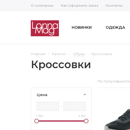
О компании
Как оформить заказ
Контакты
НОВИНКИ
ОДЕЖДА
Главная
-
Каталог
-
Обувь
-
Кроссовки
Кроссовки
По популярност
Цена
1 350
4 350