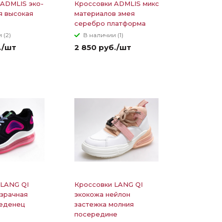
ADMLIS эко-
Кроссовки ADMLIS микс
я высокая
материалов змея
серебро платформа
 (2)
В наличии (1)
./шт
2 850 руб./шт
 LANG QI
Кроссовки LANG QI
зрачная
экокожа нейлон
еденец
застежка молния
посередине