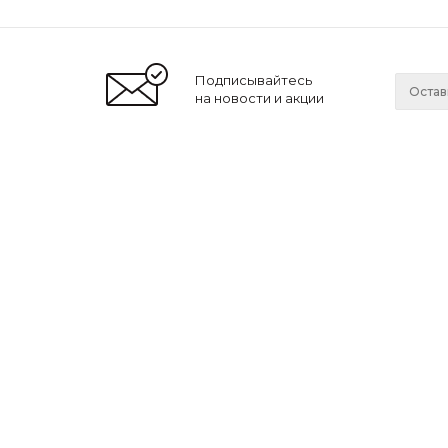
Подписывайтесь
на новости и акции
2026 © Lonnamag
Компа
О нас
Новости
Мы принимаем к оплате:
Сотрудн
Ваканси
Магази
Вы также можете оплатить покупки
наличными при получении,
либо выбрать
другой способ оплаты
.
LonnaМag