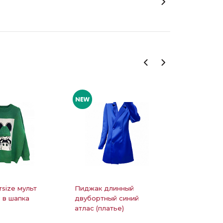
rsize мульт
Пиджак длинный
Костюм л
 в шапка
двубортный синий
блестяща
атлас (платье)
рубашка 