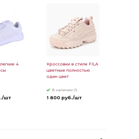
легкие 4
Кроссовки в стиле FILA
осы
цветные полностью
один цвет
з
В наличии (1)
б./шт
1 800 руб./шт