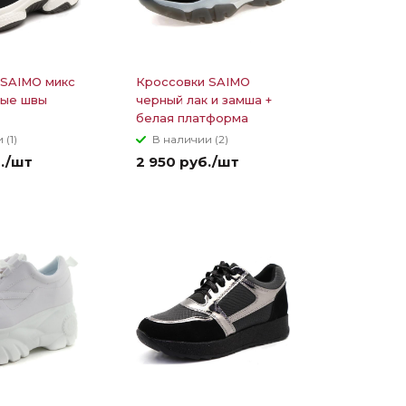
 SAIMO микс
Кроссовки SAIMO
лые швы
черный лак и замша +
белая платформа
 (1)
В наличии (2)
б./шт
2 950 руб./шт