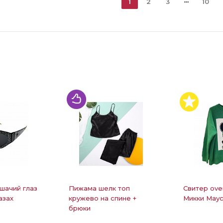
1
2
3
10
шачий глаз
Пижама шелк топ
Свитер ove
азах
кружево на спине +
Микки Маус
брюки