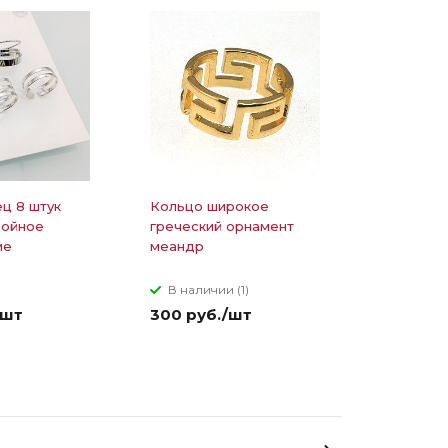
ц 8 штук
Кольцо широкое
ройное
греческий орнамент
ие
меандр
е
з
В наличии (1)
/шт
300 руб./шт