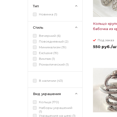
Тип
Новинка (
1
)
Кольцо круп
Стиль
бабочка из к
Вечерний (
6
)
Под заказ
Повседневный (
2
)
550 руб./ш
Минимализм (
19
)
Exclusive (
19
)
Винтаж (
1
)
Романтический (
1
)
В наличии (
43
)
Вид украшения
Кольца (
170
)
Наборы украшений
(
1
)
Украшения на шею (
1
)