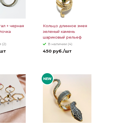
ал + черная
Кольцо длинное змея
лочка
зеленый камень
шариковый рельеф
 (2)
В наличии (4)
/шт
450 руб./шт