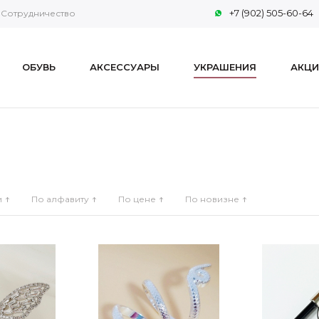
+7 (902) 505-60-64
Сотрудничество
ОБУВЬ
АКСЕССУАРЫ
УКРАШЕНИЯ
АКЦИ
и
По алфавиту
По цене
По новизне