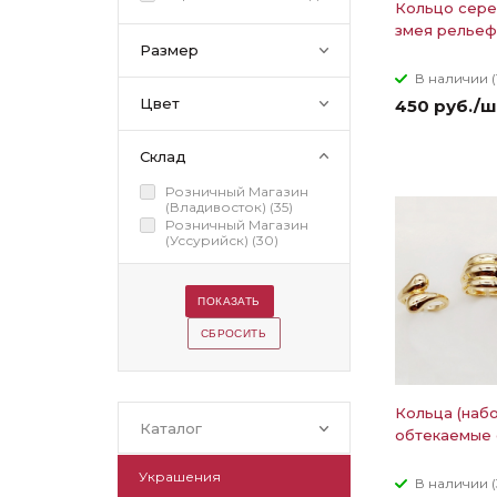
Кольцо сере
змея рельеф
Размер
В наличии (
Цвет
450 руб./ш
Склад
Розничный Магазин
(Владивосток) (
35
)
Розничный Магазин
(Уссурийск) (
30
)
Кольца (набо
Каталог
обтекаемые
Украшения
В наличии (