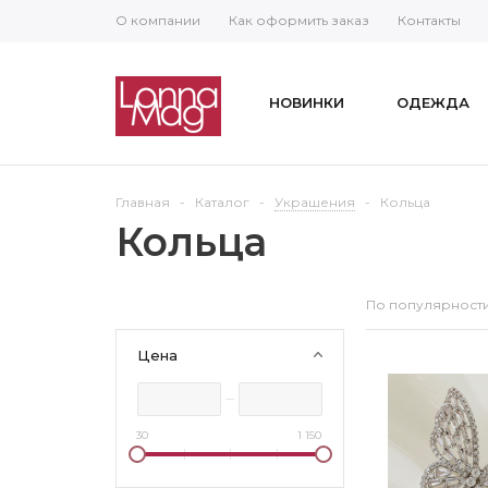
О компании
Как оформить заказ
Контакты
НОВИНКИ
ОДЕЖДА
Главная
-
Каталог
-
Украшения
-
Кольца
Кольца
По популярност
Цена
30
1 150