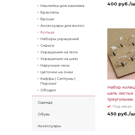
400 руб./
Наклейки для макияжа
Браслеты
Броши
Аксессуары для волос
Кольца
Наборы украшений
Серьги
Украшения на тело
Украшения на шею
Наручные часы
Цепочки на очки
Каффы | Септумы |
Пирсинг
Набор колец
Ободки
цепь листья
треугольник
Одежда
Под заказ
450 руб./ш
Обувь
Аксессуары