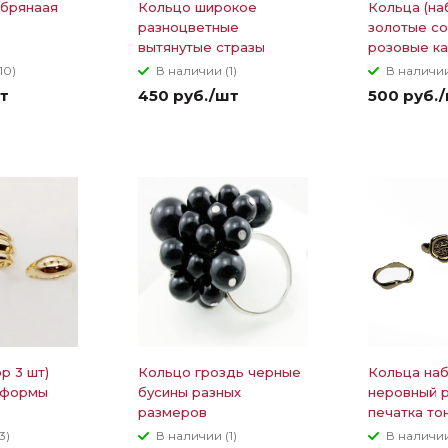
брянаая
Кольцо широкое
Кольца (на
разноцветные
золотые со
вытянутые стразы
розовые к
10)
В наличии (1)
В наличии
т
450 руб./шт
500 руб.
р 3 шт)
Кольцо гроздь черные
Кольца наб
 формы
бусины разных
неровный 
размеров
печатка то
3)
В наличии (1)
В наличии