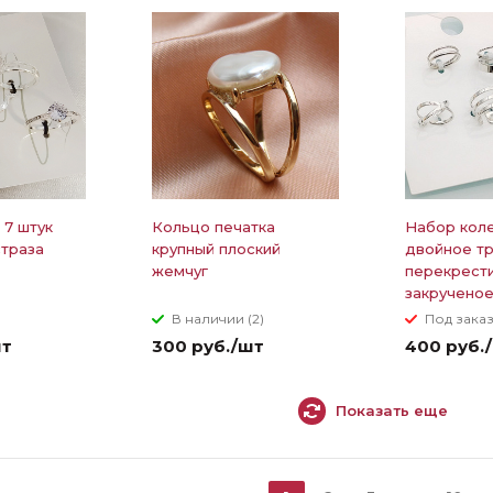
 7 штук
Кольцо печатка
Набор коле
страза
крупный плоский
двойное т
жемчуг
перекрест
закручено
В наличии (2)
Под зака
шт
300 руб./шт
400 руб.
Показать еще