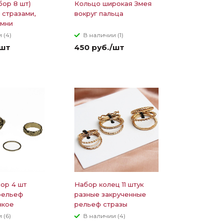
бор 8 шт)
Кольцо широкая Змея
 стразами,
вокруг пальца
амни
 (4)
В наличии (1)
/шт
450 руб./шт
ор 4 шт
Набор колец 11 штук
рельеф
разные закрученные
нкое
рельеф стразы
 (6)
В наличии (4)