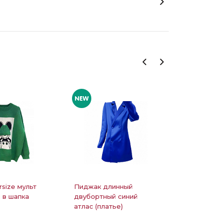
rsize мульт
Пиджак длинный
Костюм л
 в шапка
двубортный синий
блестяща
атлас (платье)
рубашка 