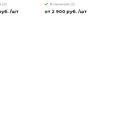
 (2)
В наличии (2)
В налич
руб. /шт
от 2 900 руб. /шт
от 2 900