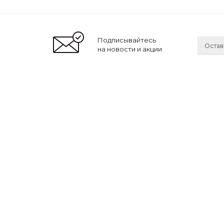
Подписывайтесь
на новости и акции
2026 © Lonnamag
Компа
О нас
Новости
Мы принимаем к оплате:
Сотрудн
Ваканси
Магази
Вы также можете оплатить покупки
наличными при получении,
либо выбрать
другой способ оплаты
.
LonnaМag