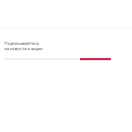
Подписывайтесь
на новости и акции
+7 (902) 505-60-64
2026 © Lonnamag
Компания
Блог
Помощь клиенту