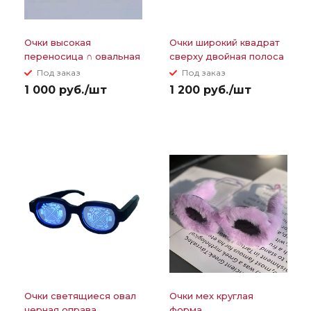
Очки высокая
Очки широкий квадрат
переносица ∩ овальная
сверху двойная полоса
цветная линза черная
из страз
Под заказ
Под заказ
оправа прямая дужка
1 000 руб./шт
1 200 руб./шт
Очки светящиеся овал
Очки мех круглая
черная оправа
форма