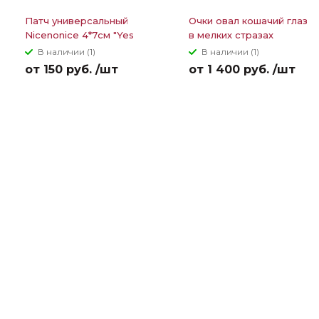
Патч универсальный
Очки овал кошачий глаз
Nicenonice 4*7см "Yes
в мелких стразах
of course"
В наличии (1)
В наличии (1)
от 150 руб. /шт
от 1 400 руб. /шт