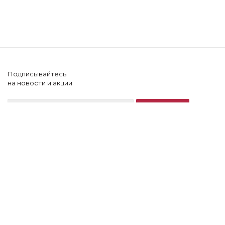
Подписывайтесь
на новости и акции
+7 (902) 505-60-64
2026 © Lonnamag
Компания
Блог
Помощь клиенту