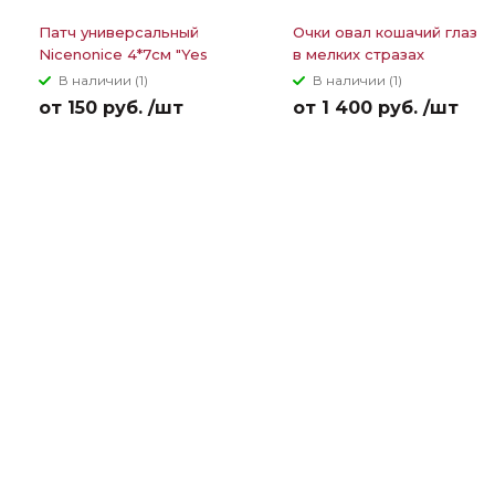
Патч универсальный
Очки овал кошачий глаз
Nicenonice 4*7см "Yes
в мелких стразах
of course"
В наличии (1)
В наличии (1)
от 150 руб. /шт
от 1 400 руб. /шт