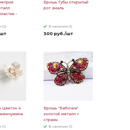
метрия
Брошь Губы открытый
еталл
рот эмаль
пластик -
 (2)
В наличии (1)
/шт
300 руб./шт
 Цветок 4
Брошь "Бабочка"
 жемчужина
золотой металл +
стразы
 (1)
В наличии (1)