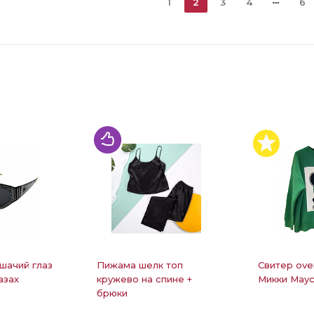
1
2
3
4
6
шачий глаз
Пижама шелк топ
Свитер ove
азах
кружево на спине +
Микки Маус
брюки