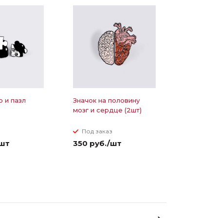
о и пазл
Значок на половину
мозг и сердце (2шт)
з
Под заказ
/шт
350 руб./шт