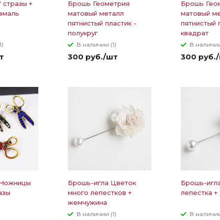
 стразы +
Брошь Геометрия
Брошь Гео
эмаль
матовый металл
матовый м
пятнистый пластик -
пятнистый 
полукруг
квадрат
1)
В наличии (1)
В наличии
т
300 руб./шт
300 руб.
 Ножницы
Брошь-игла Цветок
Брошь-игла
азы
много лепестков +
лепестка +
жемчужина
В наличии (1)
В наличии