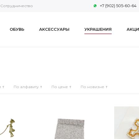
+7 (902) 505-60-64
Сотрудничество
ОБУВЬ
АКСЕССУАРЫ
УКРАШЕНИЯ
АКЦИ
и
По алфавиту
По цене
По новизне