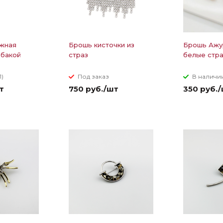
жная
Брошь кисточки из
Брошь Ажу
обакой
страз
белые стр
1)
Под заказ
В наличии
т
750 руб./шт
350 руб.