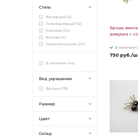
Стиль
Вечерний (
2
)
Повседневный (
12
)
Брошь винта
Exclusive (
24
)
девушка с с
Винтаж (
4
)
Романтический (
20
)
В наличии (
750 руб./ш
В наличии (
44
)
Вид украшения
Броши (
115
)
Размер
Цвет
Склад