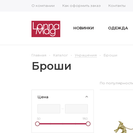
О компании
Как оформить заказ
Контакты
НОВИНКИ
ОДЕЖДА
Главная
-
Каталог
-
Украшения
-
Броши
Броши
По популярност
Цена
50
950