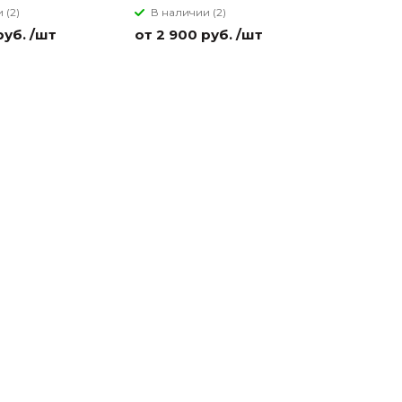
 (2)
В наличии (2)
В налич
руб. /шт
от 2 900 руб. /шт
от 2 900