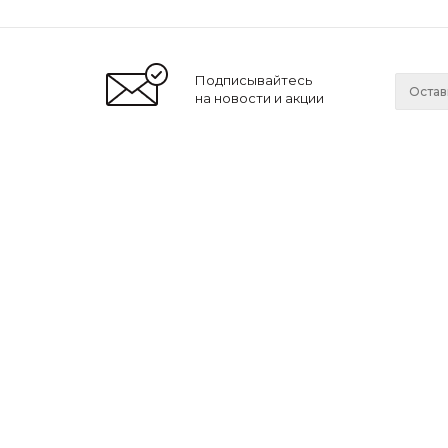
Подписывайтесь
на новости и акции
2026 © Lonnamag
Компа
О нас
Новости
Мы принимаем к оплате:
Сотрудн
Ваканси
Магази
Вы также можете оплатить покупки
наличными при получении,
либо выбрать
другой способ оплаты
.
LonnaМag