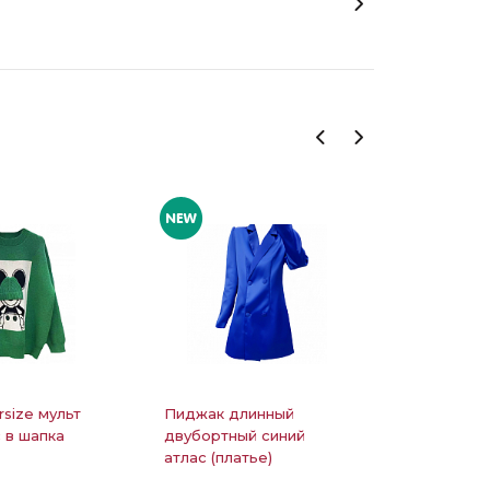
rsize мульт
Пиджак длинный
Костюм л
 в шапка
двубортный синий
блестяща
атлас (платье)
рубашка 