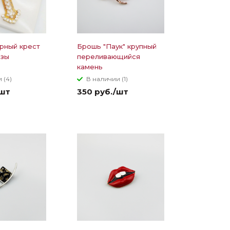
рный крест
Брошь "Паук" крупный
азы
переливающийся
камень
 (4)
В наличии (1)
/шт
350 руб./шт