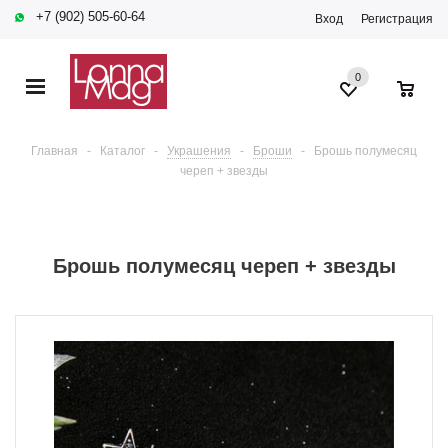
+7 (902) 505-60-64
Вход
Регистрация
0
0
Главная
-
Каталог
-
Украшения
-
Броши
-
Брошь полумесяц
череп + звезды
Брошь полумесяц череп + звезды