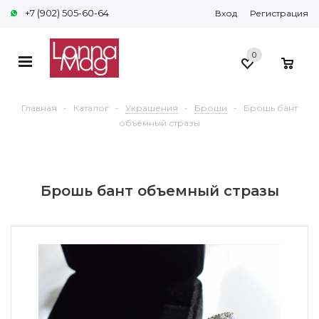
+7 (902) 505-60-64
Вход
Регистрация
0
0
Главная
-
Каталог
-
Украшения
-
Броши
-
Брошь бант
объемный стразы
Брошь бант объемный стразы