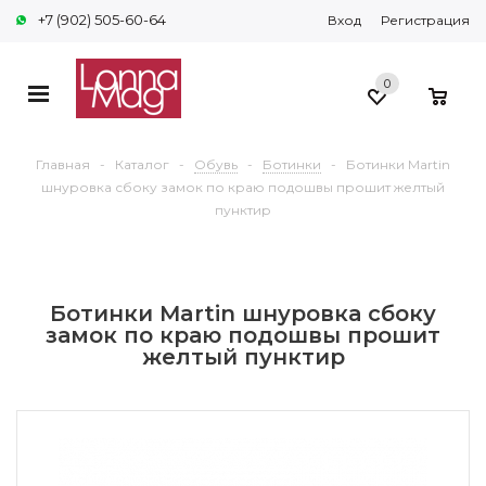
+7 (902) 505-60-64
Вход
Регистрация
0
0
Главная
-
Каталог
-
Обувь
-
Ботинки
-
Ботинки Martin
шнуровка сбоку замок по краю подошвы прошит желтый
пунктир
Ботинки Martin шнуровка сбоку
замок по краю подошвы прошит
желтый пунктир