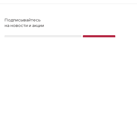
Подписывайтесь
на новости и акции
+7 (902) 505-60-64
2026 © Lonnamag
Компания
Блог
Помощь клиенту
LonnaМag