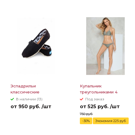
Эспадрильи
Купальник
классические
треугольниками 4
парусиновые TOMS
полоски между грудей
В наличии (13)
Под заказ
от 950 руб. /шт
от 525 руб. /шт
750 руб.
-30%
Экономия 225 руб.