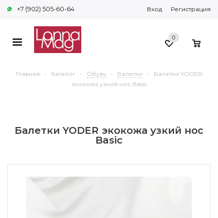
+7 (902) 505-60-64
Вход
Регистрация
0
0
Главная
-
Каталог
-
Обувь
-
Балетки
-
Балетки YODER
экокожа узкий нос Basic
Балетки YODER экокожа узкий нос
Basic