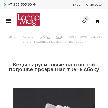
+7 (902) 505-60-64
Вход
Регистрация
0
0
Главная
-
Каталог
-
Обувь
-
Кеды
-
Кеды парусиновые на
толстой подошве прозрачная ткань сбоку
Кеды парусиновые на толстой
подошве прозрачная ткань сбоку