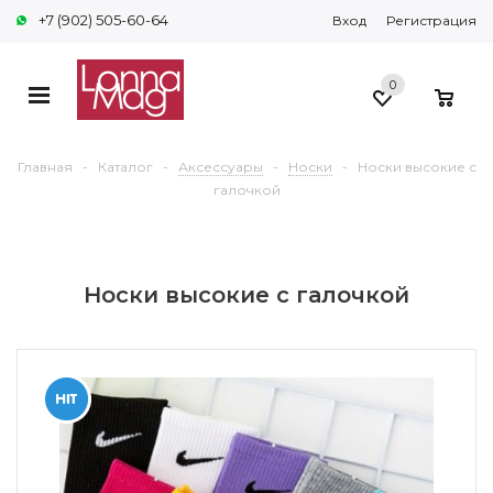
+7 (902) 505-60-64
Вход
Регистрация
0
0
Главная
-
Каталог
-
Аксессуары
-
Носки
-
Носки высокие с
галочкой
Носки высокие с галочкой