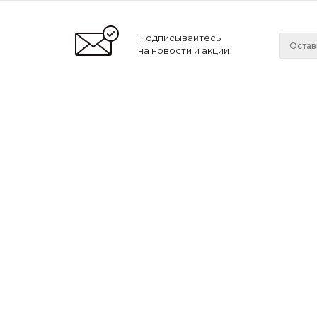
Подписывайтесь
на новости и акции
2026 © Lonnamag
Компа
О нас
Новости
Мы принимаем к оплате:
Сотрудн
Ваканси
Магази
Вы также можете оплатить покупки
наличными при получении,
либо выбрать
другой способ оплаты
.
LonnaМag