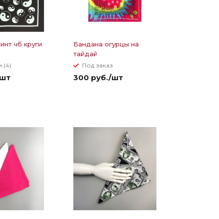
инт чб круги
Бандана огурцы на
тайдай
 (4)
Под заказ
/шт
300 руб./шт