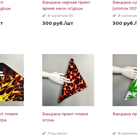
нт
Бандана черная принт
Бандана о
гурцы
яркие неон огурцы
(хлопок 100
В наличии (9)
В наличии
шт
300 руб./шт
300 руб.
нт пламя
Бандана принт пламя
Бандана пр
тра
огонь
Под заказ
В наличии