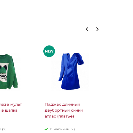
rsize мульт
Пиджак длинный
Костюм л
 в шапка
двубортный синий
блестяща
атлас (платье)
рубашка 
 (2)
В наличии (2)
В налич