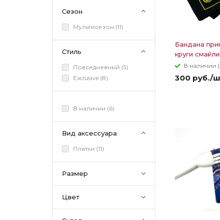
Сезон
Мультисезон (
11
)
Бандана при
Стиль
круги смайли
В наличии (
Повседневный (
5
)
300 руб./
Exclusive (
8
)
В наличии (
6
)
Вид аксессуара
Платки (
11
)
Размер
Цвет