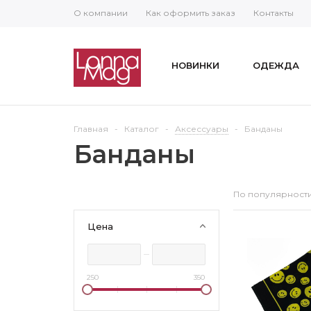
О компании
Как оформить заказ
Контакты
НОВИНКИ
ОДЕЖДА
Главная
-
Каталог
-
Аксессуары
-
Банданы
Банданы
По популярност
Цена
250
350