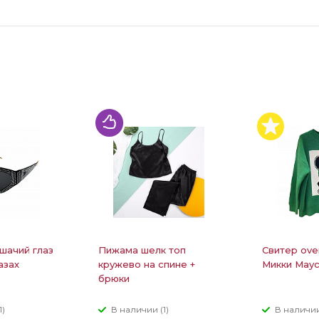
шачий глаз
Пижама шелк топ
Свитер ove
азах
кружево на спине +
Микки Маус
брюки
1)
В наличии (1)
В наличии