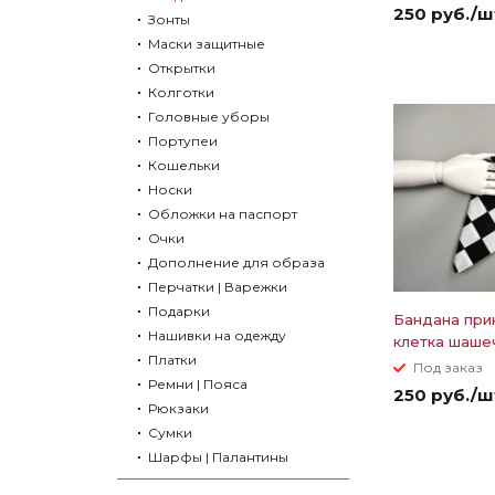
250 руб./ш
Зонты
Маски защитные
Открытки
Колготки
Головные уборы
Портупеи
Кошельки
Носки
Обложки на паспорт
Очки
Дополнение для образа
Перчатки | Варежки
Подарки
Бандана при
Нашивки на одежду
клетка шаше
Платки
Под заказ
Ремни | Пояса
250 руб./ш
Рюкзаки
Сумки
Шарфы | Палантины