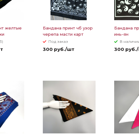
нт желтые
Бандана принт чб узор
Бандана пр
ки
черепа масти карт
инь-ян
3)
Под заказ
В наличии
шт
300 руб./шт
300 руб.